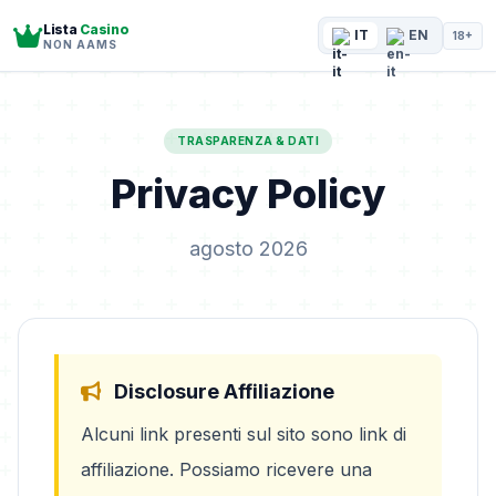
Lista
Casino
IT
EN
18+
NON AAMS
TRASPARENZA & DATI
Privacy Policy
agosto 2026
Disclosure Affiliazione
Alcuni link presenti sul sito sono link di
affiliazione. Possiamo ricevere una