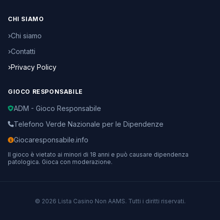
CHI SIAMO
Chi siamo
Contatti
Privacy Policy
GIOCO RESPONSABILE
ADM - Gioco Responsabile
Telefono Verde Nazionale per le Dipendenze
Giocaresponsabile.info
Il gioco è vietato ai minori di 18 anni e può causare dipendenza
patologica. Gioca con moderazione.
© 2026 Lista Casino Non AAMS. Tutti i diritti riservati.